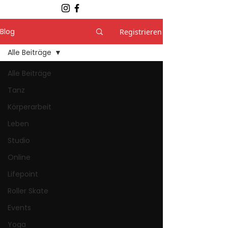
Blog
Registrieren
Alle Beiträge
Alle Beiträge
Tanz
Körperarbeit
Leben
Studio
Online
Lifepoint
Roller Skate
Events
Yoga