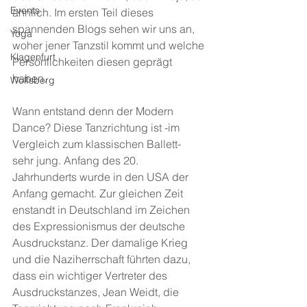
Events
ähnlich. Im ersten Teil dieses 
spannenden Blogs sehen wir uns an, 
Yoga
woher jener Tanzstil kommt und welche 
Klagenfurt
Persönlichkeiten diesen geprägt 
haben.
Wolfsberg
Wann entstand denn der Modern 
Dance? Diese Tanzrichtung ist -im 
Vergleich zum klassischen Ballett- 
sehr jung. Anfang des 20. 
Jahrhunderts wurde in den USA der 
Anfang gemacht. Zur gleichen Zeit 
enstandt in Deutschland im Zeichen 
des Expressionismus der deutsche 
Ausdruckstanz. Der damalige Krieg 
und die Naziherrschaft führten dazu, 
dass ein wichtiger Vertreter des 
Ausdruckstanzes, Jean Weidt, die 