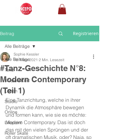
Registrieren
Beitrag
Alle Beiträge
Sophie Kessler
Alle Beiträge
18. März 2021
2 Min. Lesezeit
#Tanz-Geschichte N°8:
Tanz
Modern Contemporary
Körperarbeit
(Teil 1)
Leben
Eine Tanzrichtung, welche in ihrer 
Studio
Dynamik die Atmosphäre bewegen 
Online
und formen kann, wie sie es möchte: 
Modern Contemporary. Das ist doch 
Lifepoint
das mit den vielen Sprüngen und der 
Roller Skate
oft dramatischen Musik, oder? Naja, so 