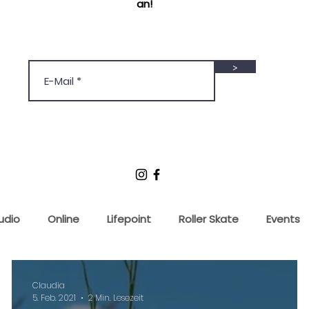
an!
>
udio
Online
Lifepoint
Roller Skate
Events
Claudia
5. Feb. 2021
2 Min. Lesezeit