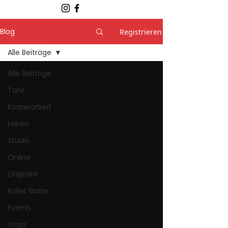
Blog
Registrieren
Alle Beiträge
Alle Beiträge
Tanz
Körperarbeit
Leben
Studio
Online
Lifepoint
Roller Skate
Events
Yoga