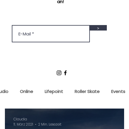
an!
>
udio
Online
Lifepoint
Roller Skate
Events
Claudia
11. März 2021
2 Min. Lesezeit