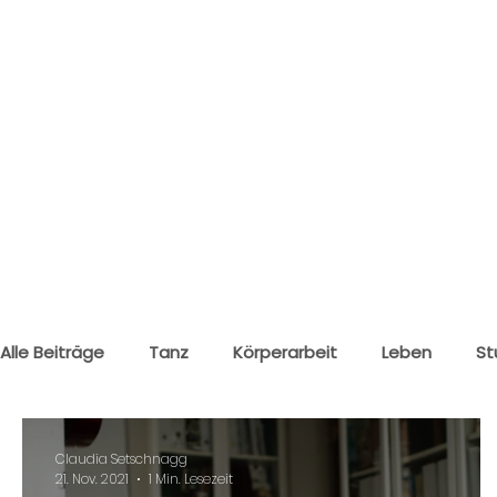
Alle Beiträge
Tanz
Körperarbeit
Leben
St
Klagenfurt
Wolfsberg
Claudia Setschnagg
21. Nov. 2021
1 Min. Lesezeit