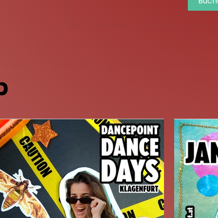
Buch
p