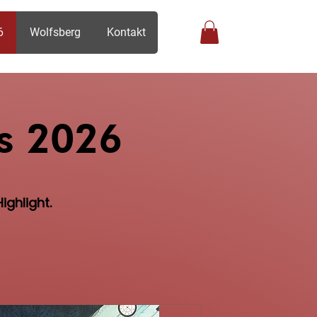
6
Wolfsberg
Kontakt
Anmelden
s 2026
ighlight.