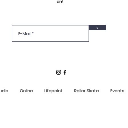
an!
>
udio
Online
Lifepoint
Roller Skate
Events