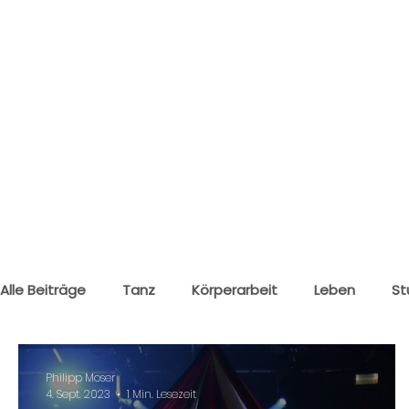
Alle Beiträge
Tanz
Körperarbeit
Leben
St
Klagenfurt
Wolfsberg
Philipp Moser
4. Sept. 2023
1 Min. Lesezeit