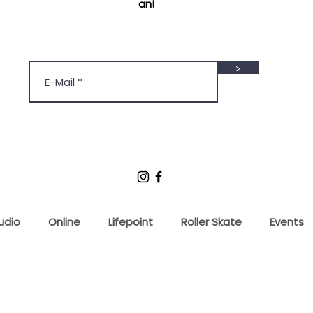
an!
>
udio
Online
Lifepoint
Roller Skate
Events