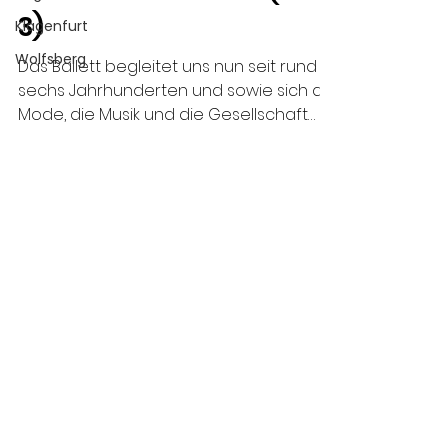
3)
Klagenfurt
Wolfsberg
Das Ballett begleitet uns nun seit rund
sechs Jahrhunderten und sowie sich die
Mode, die Musik und die Gesellschaft
verändert, so wurde auch
Datenschutzerklärung
Raumvermietung
Impressum
Fotodownload
Dancepoint / Bistricky &
Petschenig GesnbR /
Moser