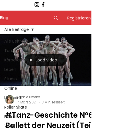
Blog
Registrieren
Alle Beiträge
Alle Beiträge
Tanz
Load video
Körperarbeit
Leben
Studio
Online
Sophie Kessler
Lifepoint
7. März 2021
3 Min. Lesezeit
Roller Skate
#Tanz-Geschichte N°6:
Events
Ballett der Neuzeit (Teil
Yoga