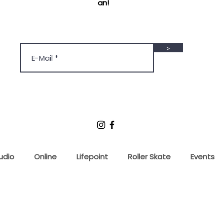
an!
>
udio
Online
Lifepoint
Roller Skate
Events