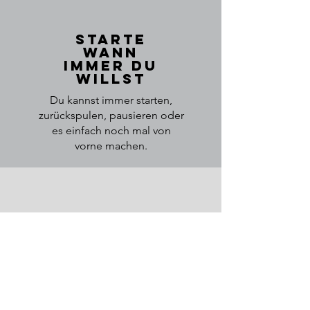
Starte
wann
immer du
willst
Du kannst immer starten,
zurückspulen, pausieren oder
es einfach noch mal von
vorne machen.
Probiere neue
Klassen und Stile
aus