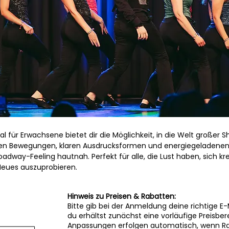
 für Erwachsene bietet dir die Möglichkeit, in die Welt großer 
len Bewegungen, klaren Ausdrucksformen und energiegeladenen
oadway-Feeling hautnah. Perfekt für alle, die Lust haben, sich k
Neues auszuprobieren.
Hinweis zu Preisen & Rabatten:
Bitte gib bei der Anmeldung deine richtige E
du erhältst zunächst eine vorläufige Preisbe
Anpassungen erfolgen automatisch, wenn Rab