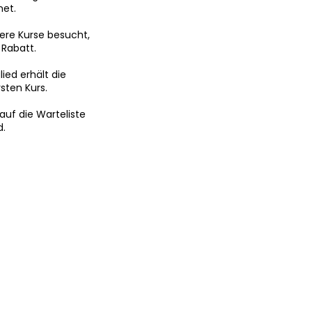
net.
ere Kurse besucht,
 Rabatt.
ied erhält die
sten Kurs.
 auf die Warteliste
d.