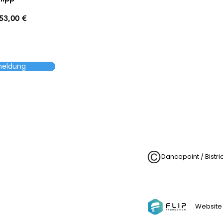
53,00 €
meldung
Dancepoint / Bistr
Website