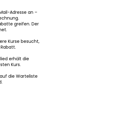
-Mail-Adresse an –
rechnung.
atte greifen. Der
net.
ere Kurse besucht,
 Rabatt.
ied erhält die
sten Kurs.
 auf die Warteliste
d.