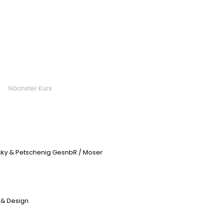
Nächster Kurs
icky & Petschenig GesnbR / Moser
 & Design