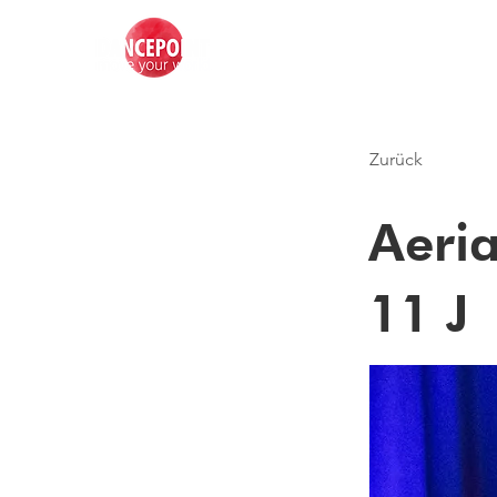
Zurück
Aeria
11 J