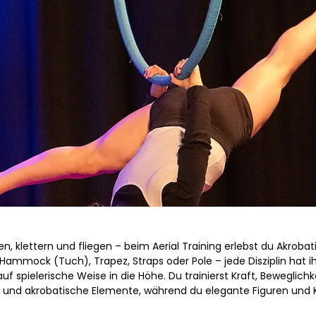
, klettern und fliegen – beim Aerial Training erlebst du Akrobati
 Hammock (Tuch), Trapez, Straps oder Pole – jede Disziplin hat i
uf spielerische Weise in die Höhe. Du trainierst Kraft, Beweglichke
und akrobatische Elemente, während du elegante Figuren und 