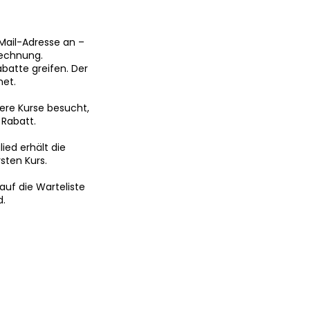
-Mail-Adresse an –
rechnung.
atte greifen. Der
net.
ere Kurse besucht,
 Rabatt.
ied erhält die
sten Kurs.
 auf die Warteliste
d.