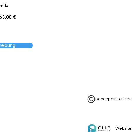
mila
63,00 €
meldung
Dancepoint / Bistr
Website