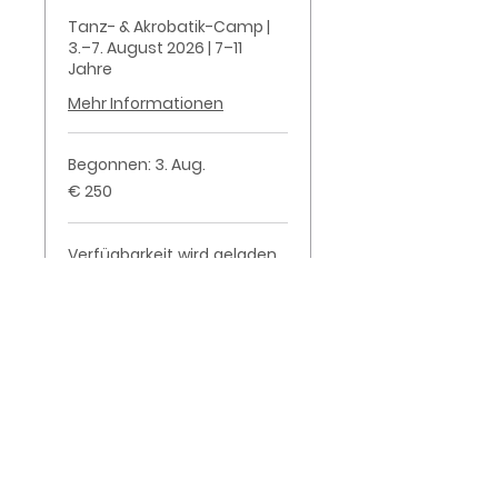
Tanz- & Akrobatik-Camp |
3.–7. August 2026 | 7–11
Jahre
Mehr Informationen
Begonnen: 3. Aug.
250
€ 250
Euro
Verfügbarkeit wird geladen
...
Jetzt buchen
Habst du noch eine
Frage?
Dann kontaktiere uns!