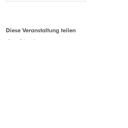
Diese Veranstaltung teilen
Datenschutzerklärung
Raumvermietung
Impressum
Fotodownload
Dancepoint / Bistricky &
Petschenig GesnbR /
Moser