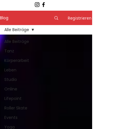
Blog
Registrieren
Alle Beiträge
Alle Beiträge
Tanz
Körperarbeit
Leben
Studio
Online
Lifepoint
Roller Skate
Events
Yoga