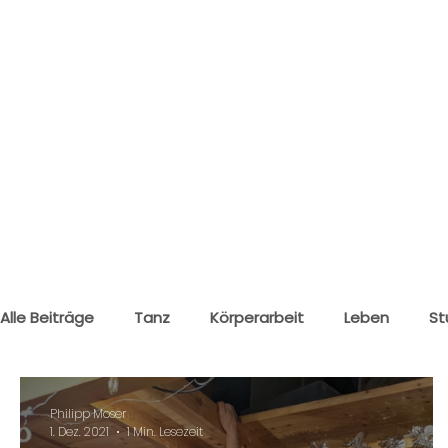
Alle Beiträge
Tanz
Körperarbeit
Leben
St
Klagenfurt
Wolfsberg
Philipp Moser
1. Dez. 2021
1 Min. Lesezeit