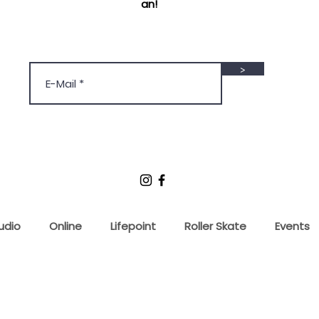
an!
>
udio
Online
Lifepoint
Roller Skate
Events