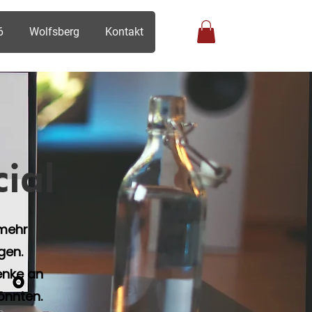
6
Wolfsberg
Kontakt
Anmelden
ial
 mehr
gen.
enke an
önnten.