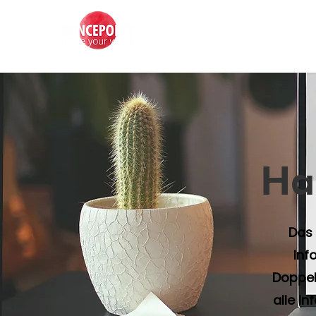
Ha
Das 
Inf
Doppel
alle I