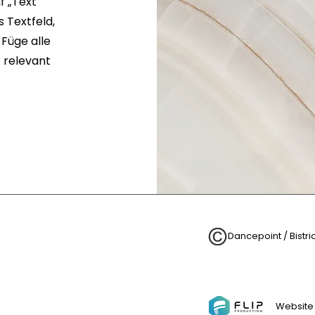
f „Text
 Textfeld,
 Füge alle
r relevant
Dancepoint / Bistr
Website