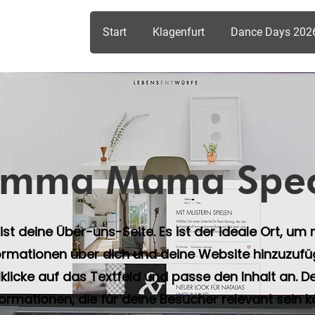
Start
Klagenfurt
Dance Days 202
mma Mama Spec
ist deine Über-uns-Seite. Es ist der ideale Ort, um
ormationen über dich und deine Website hinzuzufü
klicke auf das Textfeld und passe den Inhalt an. D
nformationen, die für deine Besucher relevant sein k