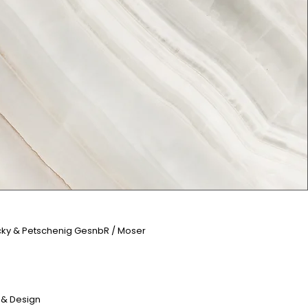
icky & Petschenig GesnbR / Moser
 & Design