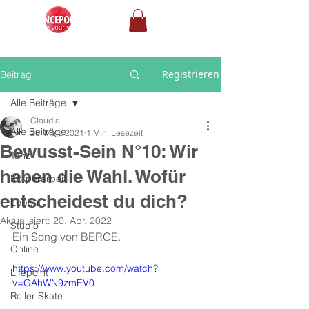
Registrieren
Beitrag
Alle Beiträge
Claudia
Alle Beiträge
28. März 2021
1 Min. Lesezeit
Bewusst-Sein N°10: Wir
Tanz
haben die Wahl. Wofür
Körperarbeit
entscheidest du dich?
Leben
Aktualisiert:
20. Apr. 2022
Studio
Ein Song von BERGE. 
Online
https://www.youtube.com/watch?
Lifepoint
v=GAhWN9zmEV0
Roller Skate